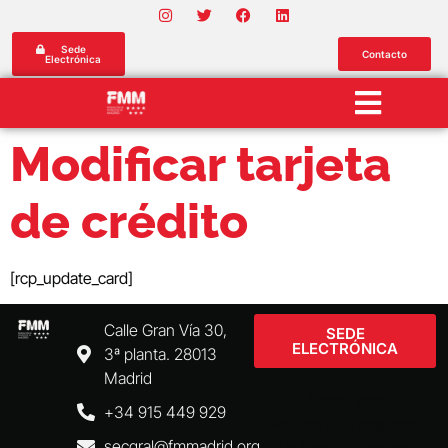
Sede
Contacto
Electrónica
Modificar tarjeta
de crédito
[rcp_update_card]
Calle Gran Vía 30,
SEDE
ELECTRÓNICA
3ª planta. 28013
Madrid
Aviso Legal
+34 915 449 929
Política de Privacidad
secgral@fmmadrid.org