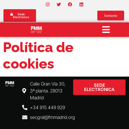
Sede
Contacto
Electrónica
Política de
cookies
Calle Gran Vía 30,
SEDE
ELECTRÓNICA
3ª planta. 28013
Madrid
Aviso Legal
+34 915 449 929
Política de Privacidad
secgral@fmmadrid.org
Política de Cookies