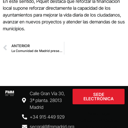
En este sentido, Piquet destaca que reforzar la financiación
local supone reforzar directamente la capacidad de los
ayuntamientos para mejorar la vida diaria de los ciudadanos,
avanzar en nuevos proyectos y atender las demandas de sus
municipios.
ANTERIOR
La Comunidad de Madrid presenta sus primeras medidas de ayuda por la catástrofe de Venezuela
Calle Gran Vía 30,
SEDE
ELECTRÓNICA
3ª planta. 28013
Madrid
Aviso Legal
+34 915 449 929
Política de Privacidad
secgral@fmmadrid.org
Política de Cookies