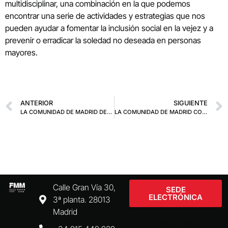
multidisciplinar, una combinación en la que podemos
encontrar una serie de actividades y estrategias que nos
pueden ayudar a fomentar la inclusión social en la vejez y a
prevenir o erradicar la soledad no deseada en personas
mayores.
ANTERIOR
SIGUIENTE
LA COMUNIDAD DE MADRID DETALLA A LA FMM LAS MEJORAS QUE SE VAN A INTRODUCIR EN LAS LÍNEAS DE AUTOBUSES INTERURBANOS CON LA PUESTA EN MARCHA DEL NUEVO MAPA CONCESIONAL
LA COMUNIDAD DE MADRID CONSTRUIRÁ 16 NUEVOS CENTROS DE SALUD EN NUEVE MUNICIPIOS
Calle Gran Vía 30,
SEDE
ELECTRÓNICA
3ª planta. 28013
Madrid
Aviso Legal