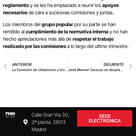
reglamento
y se les ha emplazado a reunir los
apoyos
necesarios
de cara a sucesivas comisiones y juntas.
Los miembros del
grupo popular
por su parte se han
remitido al
cumplimiento de la normativa interna
y no han
hecho apreciaciones más allá de
respetar el trabajo
realizado por las comisiones
a lo largo del último trimestre.
ANTERIOR
SIGUIENTE
La Comisión de Urbanismo y Vivienda de la FMM respalda la nueva Ley de Impulso y Desarrollo Equilibrado de la región
José Manuel Zarzoso se desplaza a La Palma para la reunión de secretarios generales territoriales de la FEMP
Calle Gran Vía 30,
SEDE
ELECTRÓNICA
3ª planta. 28013
Madrid