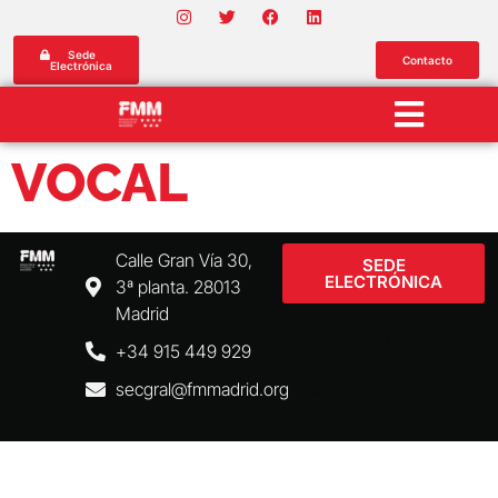
Sede
Contacto
Electrónica
VOCAL
Calle Gran Vía 30,
SEDE
ELECTRÓNICA
3ª planta. 28013
Madrid
Aviso Legal
+34 915 449 929
Política de Privacidad
secgral@fmmadrid.org
Política de Cookies