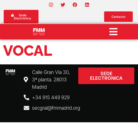
Sede
Contacto
Electrónica
VOCAL
Calle Gran Vía 30,
SEDE
ELECTRÓNICA
3ª planta. 28013
Madrid
Aviso Legal
+34 915 449 929
Política de Privacidad
secgral@fmmadrid.org
Política de Cookies