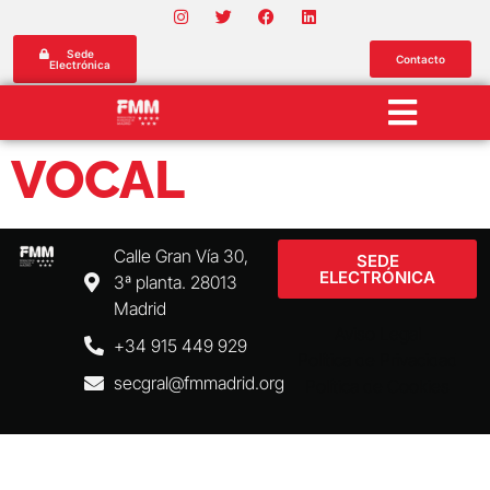
Sede
Contacto
Electrónica
VOCAL
Calle Gran Vía 30,
SEDE
ELECTRÓNICA
3ª planta. 28013
Madrid
Aviso Legal
+34 915 449 929
Política de Privacidad
secgral@fmmadrid.org
Política de Cookies