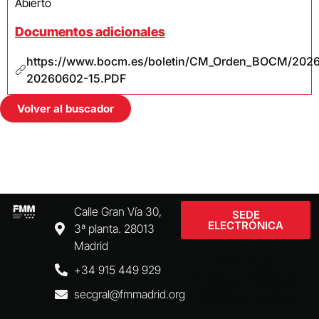
Abierto
Documentos adicionales
https://www.bocm.es/boletin/CM_Orden_BOCM/202
20260602-15.PDF
Volver al buscador
Calle Gran Vía 30,
SEDE
ELECTRÓNICA
3ª planta. 28013
Madrid
Aviso Legal
+34 915 449 929
Política de Privacidad
secgral@fmmadrid.org
Política de Cookies