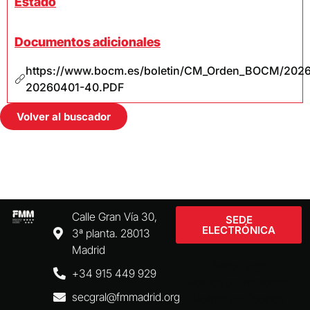
Estado
Documentos adicionales
https://www.bocm.es/boletin/CM_Orden_BOCM/202
20260401-40.PDF
Volver al buscador
Calle Gran Vía 30,
SEDE
ELECTRÓNICA
3ª planta. 28013
Madrid
Aviso Legal
+34 915 449 929
Política de Privacidad
secgral@fmmadrid.org
Política de Cookies