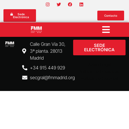
Sede
Contacto
Electrónica
Calle Gran Vía 30,
SEDE
ELECTRÓNICA
3ª planta. 28013
Madrid
Aviso Legal
+34 915 449 929
Política de Privacidad
secgral@fmmadrid.org
Política de Cookies