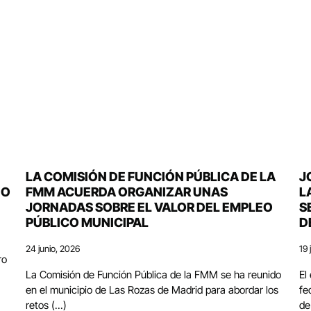
LA COMISIÓN DE FUNCIÓN PÚBLICA DE LA
J
DO
FMM ACUERDA ORGANIZAR UNAS
L
JORNADAS SOBRE EL VALOR DEL EMPLEO
S
PÚBLICO MUNICIPAL
D
24 junio, 2026
19 
ro
La Comisión de Función Pública de la FMM se ha reunido
El
en el municipio de Las Rozas de Madrid para abordar los
fe
retos (...)
de 