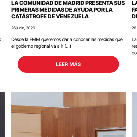
LA COMUNIDAD DE MADRID PRESENTA SUS
L
PRIMERAS MEDIDAS DE AYUDA POR LA
F
CATÁSTROFE DE VENEZUELA
D
26 junio, 2026
26 
d
Desde la FMM queremos dar a conocer las medidas que
La
el gobierno regional va a ir (...)
re
go
LEER MÁS