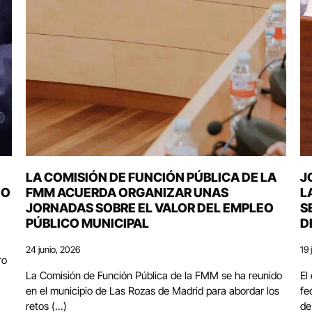
LA COMISIÓN DE FUNCIÓN PÚBLICA DE LA
J
DO
FMM ACUERDA ORGANIZAR UNAS
L
JORNADAS SOBRE EL VALOR DEL EMPLEO
S
PÚBLICO MUNICIPAL
D
24 junio, 2026
19 
ro
La Comisión de Función Pública de la FMM se ha reunido
El
en el municipio de Las Rozas de Madrid para abordar los
fe
retos (...)
de 