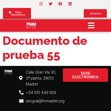
Sede
Contacto
Electrónica
Documento de
prueba 55
Calle Gran Vía 30,
SEDE
ELECTRÓNICA
3ª planta. 28013
Madrid
Aviso Legal
+34 915 449 929
Política de Privacidad
secgral@fmmadrid.org
Política de Cookies